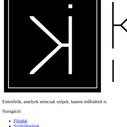
Enteriőrök, amelyek nemcsak szépek, hanem
működnek is.
Navigáció
Főoldal
Szolgáltatások