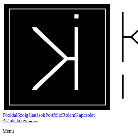
Főoldal
Szolgáltatások
Portfólió
Rólam
Kapcsolat
Ajánlatkérés
→
Menü