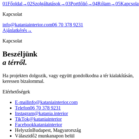
0
1
Főoldal
→
0
2
Szolgáltatások
→
0
3
Portfólió
→
0
4
Rólam
→
0
5
Kapcsola
Kapcsolat
info@kataniainterior.com
06 70 378 9231
Ajánlatkérés
→
Kapcsolat
Beszéljünk
a térről.
Ha projekten dolgozik, vagy együtt gondolkodna a tér kialakításán,
keressen bizalommal.
Elérhetőségek
E-mail
info@kataniainterior.com
Telefon
06 70 378 9231
Instagram
@katania.interior
TikTok
@kataniainterior
Facebook
kataniainterior
Helyszín
Budapest, Magyarország
Válaszidő
2 munkanapon belül