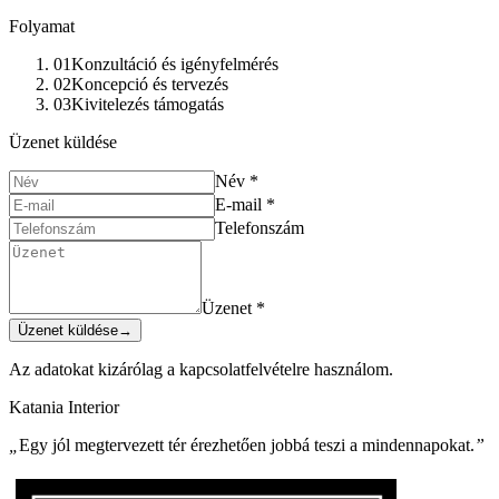
Folyamat
01
Konzultáció és igényfelmérés
02
Koncepció és tervezés
03
Kivitelezés támogatás
Üzenet küldése
Név
*
E-mail
*
Telefonszám
Üzenet
*
Üzenet küldése
→
Az adatokat kizárólag a kapcsolatfelvételre használom.
Katania Interior
„
Egy jól megtervezett tér érezhetően jobbá teszi a mindennapokat.
”