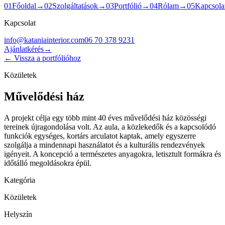
0
1
Főoldal
→
0
2
Szolgáltatások
→
0
3
Portfólió
→
0
4
Rólam
→
0
5
Kapcsola
Kapcsolat
info@kataniainterior.com
06 70 378 9231
Ajánlatkérés
→
← Vissza a portfólióhoz
Közületek
Művelődési ház
A projekt célja egy több mint 40 éves művelődési ház közösségi
tereinek újragondolása volt. Az aula, a közlekedők és a kapcsolódó
funkciók egységes, kortárs arculatot kaptak, amely egyszerre
szolgálja a mindennapi használatot és a kulturális rendezvények
igényeit. A koncepció a természetes anyagokra, letisztult formákra és
időtálló megoldásokra épül.
Kategória
Közületek
Helyszín