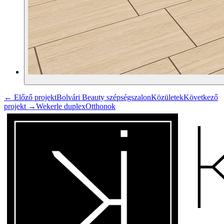
← Előző projekt
Bolvári Beauty szépségszalon
Közületek
Következő
projekt →
Wekerle duplex
Otthonok