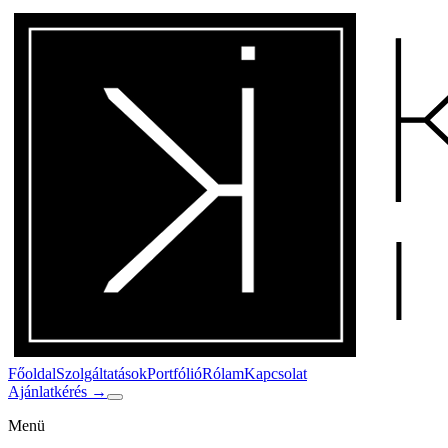
Főoldal
Szolgáltatások
Portfólió
Rólam
Kapcsolat
Ajánlatkérés
→
Menü